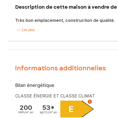
Description de cette maison à vendre de 
Très bon emplacement, construction de qualité.
A 1 KM des 1 ers commerces de Locminé, proche de toutes
Lire plus
Cette néo bretonne bénéficiant d' un pôle médicale tout pr
et de Pontivy, 30 minutes de Lorient et 1 Heure de Rennes
Elle se compose au rez de chaussée :
Informations additionnelles
D' une cuisine aménagée, un salon séjour avec une cheminé
A l' étage, vous trouverez un dégagement desservant trois 
Bilan énergétique
Un sous sol total.
CLASSE ÉNERGIE ET CLASSE CLIMAT
Double vitrages. Volets roulants électriques.
i
200
53*
E
Assainissement individuel à remettre aux normes.
kWh/m².
an
kgCO₂/m².
an