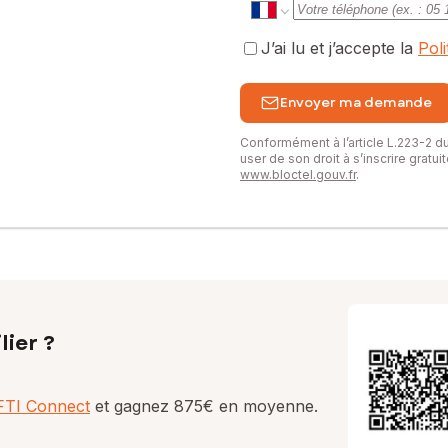
J’ai lu et j’accepte la
Pol
Envoyer ma demande
Conformément à l’article L.223-2 
user de son droit à s’inscrire gratu
www.bloctel.gouv.fr
.
lier ?
AFTI Connect
et gagnez 875€ en moyenne.