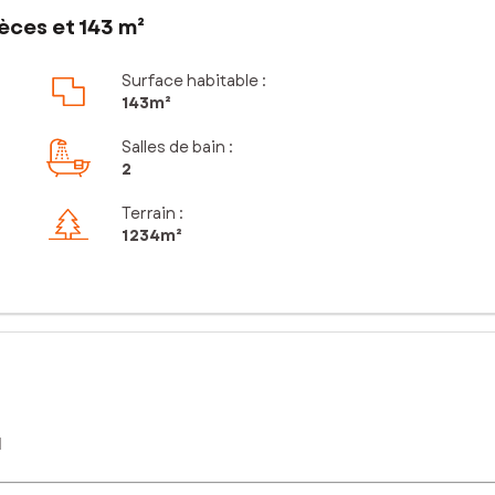
èces et 143 m²
Surface habitable :
143m²
Salles de bain
:
2
Terrain :
1 234m²
l