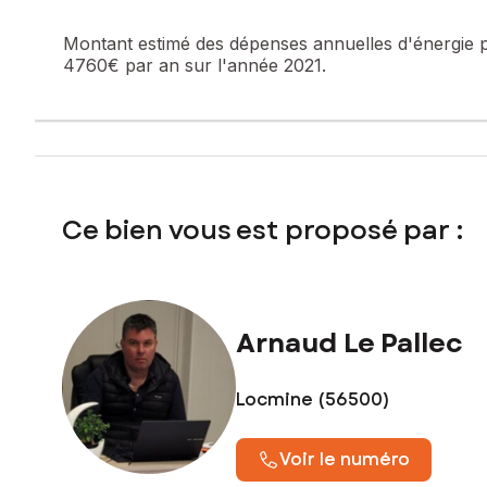
Terrain de 1 250 m².
Montant estimé des dépenses annuelles d'énergie 
Les informations sur les risques auxquels ce bien est expo
4760€ par an sur l'année 2021.
Prix de vente honoraires d'agence inclus : 209 000 €
Prix de vente hors honoraires d'agence : 200 000 €
Honoraires charge acquéreur : 9 000 € soit 4,5 % TTC de l
Contactez votre conseiller SAFTI : Arnaud LE PALLEC, Tél. 
Ce bien vous est proposé par :
Arnaud Le Pallec
Locmine (56500)
Voir le numéro