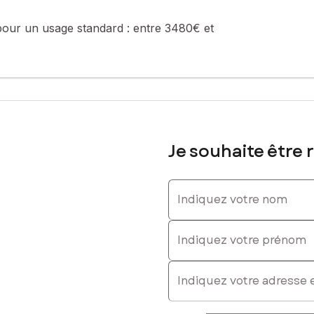
pour un usage standard :
entre 3480€ et
sé sont disponibles sur le site Géorisques : www.georisques.gouv.fr
a valeur du bien hors honoraires
: 0640078109, E-mail : arnaud.lepallec@safti.fr - EI - Agent comme
Je souhaite être 
Indiquez votre nom
Indiquez votre prénom
E-mail