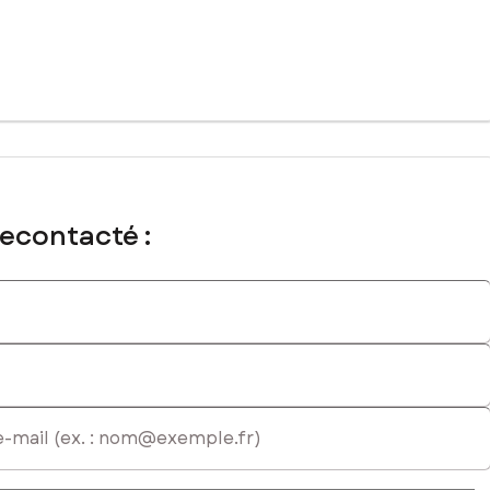
rcial immatriculé au RSAC de Lorient sous le numéro 940429830
recontacté :