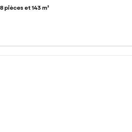
8 pièces et 143 m²
 les commodités et des grands axes " Axe TRISKELL "
oche, d' un cinéma, d' écoles ( primaires, collèges, lycées ), d' u
e, un dégagement qui desserre trois chambres, une salle d' eau, d
chambres, des sanitaires, une salle de bains, 2 greniers.