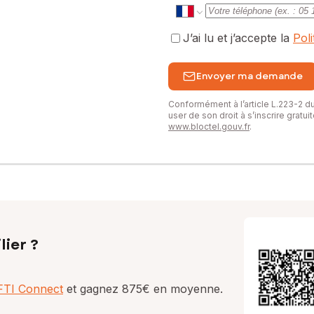
J’ai lu et j’accepte la
Pol
Envoyer ma demande
Conformément à l’article L.223-2 
user de son droit à s’inscrire gratu
www.bloctel.gouv.fr
.
lier ?
AFTI Connect
et gagnez 875€ en moyenne.