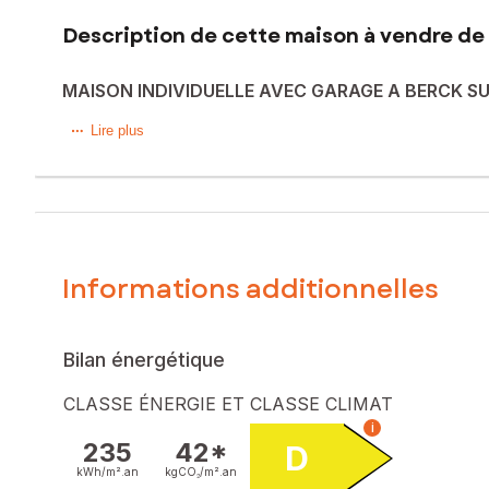
Description de cette maison à vendre de 
MAISON INDIVIDUELLE AVEC GARAGE A BERCK S
A seulement 1km de la base nautique et de ses célèbres ph
Lire plus
Située dans une rue peu passante, elle bénéficie d'un env
Elle propose au rez-de-chaussée une cuisine, salon, wc, vér
et une cour pavée exposés en plein sud complètent ce bi
Une maison à remettre au goût du jour mais déjà confortab
Le compromis idéal entre tranquillité, confort de vie et dou
Informations additionnelles
Les informations sur les risques auxquels ce bien est expo
Prix de vente : 310 000 €
Honoraires charge vendeur
Bilan énergétique
Contactez votre conseiller SAFTI : Isabelle DALBERT, Tél. 
CLASSE ÉNERGIE ET CLASSE CLIMAT
445049406
i
235
42*
D
kWh/m².
an
kgCO₂/m².
an