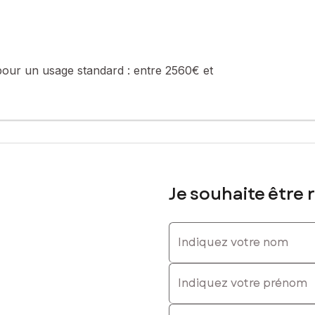
ure. Idéalement situé à 70 km de Paris, 45 min de Saint Lazare depui
étheuil, ce beau village propose de nombreux atouts.
vilégié.
pour un usage standard :
entre 2560€ et
sé sont disponibles sur le site Géorisques : www.georisques.gouv.fr
630791122, E-mail : valerie.goslis@safti.fr - EI - Agent commercial 
Je souhaite être 
Indiquez votre nom
Indiquez votre prénom
E-mail