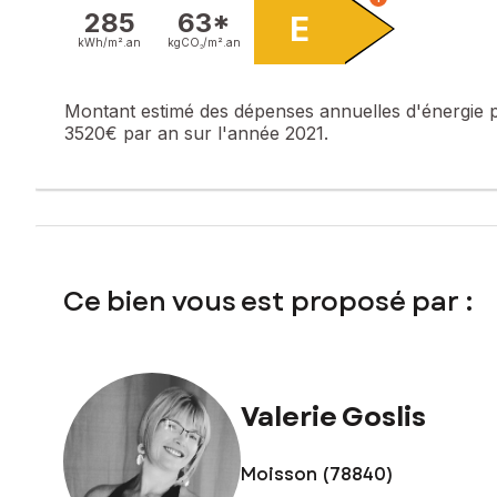
gare de Bonnières, accès à l'autoroute A13 à 5 min en voit
285
63*
E
normandes. Proche de Vernon, Giverny, La Roche Guyon, V
kWh/m².
an
kgCO₂/m².
an
Vous serez charmé(e) par ce bien et son environnement pri
Montant estimé des dépenses annuelles d'énergie 
Les informations sur les risques auxquels ce bien est expo
3520€ par an sur l'année 2021.
Prix de vente : 279 000 €
Honoraires charge vendeur
Contactez votre conseiller SAFTI : Valerie GOSLIS, Tél. : 0
Ce bien vous est proposé par :
Valerie Goslis
Moisson (78840)