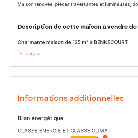
Maison rénovée, pièces traversantes et lumineuses, d
Description de cette maison à vendre de 
Charmante maison de 125 m² à BENNECOURT
Située à Bennecourt (78270) dans un cadre paisible de ce 
Lire plus
d'agrément et de repos. La propriété traversante sur deux
toutes commodités et offrant un environnement agréable, ce
Cette maison récemment rénovée présente de belles pièces
un WC indépendant. A l'étage trois chambres spacieuses, 
Équipée d'une alarme et d'un système domotique pour ferme
Informations additionnelles
Un bâtiment annexe accolé à usage d'atelier/buanderie au
activité professionnelle avec son entrée indépendante.
Un garage/abri de jardin et la présence d'une belle cave v
Bilan énergétique
Ce petit village face au Parc régional du Vexin français es
CLASSE ÉNERGIE ET CLASSE CLIMAT
Une école et des petits commerces (épicerie, restaurant, b
i