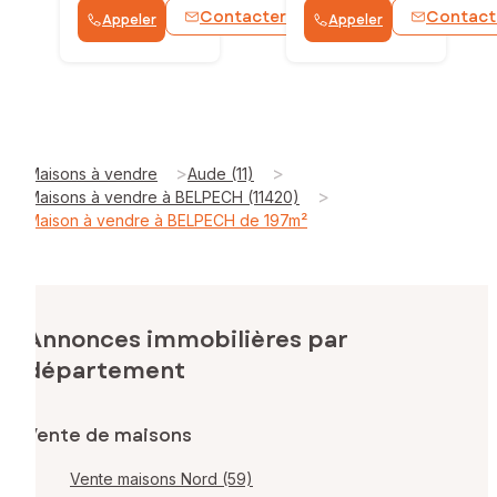
Contacter
Contact
Appeler
Appeler
WhatsApp
>
>
Maisons à vendre
Aude (11)
>
Maisons à vendre à BELPECH (11420)
Maison à vendre à BELPECH de 197m²
Annonces immobilières par
département
Vente de maisons
Vente maisons Nord (59)