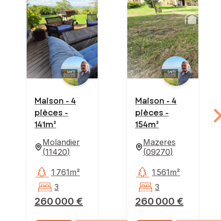
Maison - 4
Maison - 4
pièces -
pièces -
141m²
154m²
Molandier
Mazeres
(
11420
)
(
09270
)
1 761m²
1 561m²
3
3
260 000 €
260 000 €