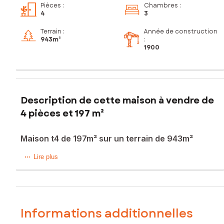
Pièces
:
Chambres
:
4
3
Terrain :
Année de construction
943m²
:
1900
Description de cette maison à vendre de
4 pièces et 197 m²
Maison t4 de 197m² sur un terrain de 943m²
Située à Belpech (11420), cette charmante maison T4 de
Lire plus
197m² est nichée sur une parcelle généreuse de 943m².
Cette commune paisible offre un cadre de vie agréable,
avec son ambiance conviviale et ses paysages préservés.
Belpech bénéficie d'une situation idéale, offrant à ses
résidents la tranquillité tout en restant à proximité des
Informations additionnelles
commerces, écoles et services essentiels.