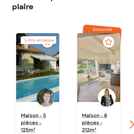
plaire
Exclusivité
Prix en baisse
Maison - 5
Maison - 8
pièces -
pièces -
125m²
212m²