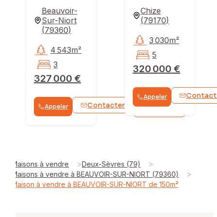
Beauvoir-
Chize
Sur-Niort
(
79170
)
(
79360
)
3 030m²
4 543m²
5
3
320 000 €
327 000 €
Contact
Appeler
Contacter
Appeler
WhatsApp
>
>
Maisons à vendre
Deux-Sèvres (79)
>
Maisons à vendre à BEAUVOIR-SUR-NIORT (79360)
Maison à vendre à BEAUVOIR-SUR-NIORT de 150m²