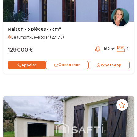
Maison - 3 pièces - 73m²
Beaumont-Le-Roger
(
27170
)
129 000 €
167m²
1
Contacter
Appeler
WhatsApp