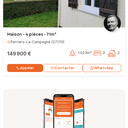
Maison - 4 pièces - 71m²
Perriers-La-Campagne
(
27170
)
149 900 €
1 023m²
3
2
Contacter
Appeler
WhatsApp