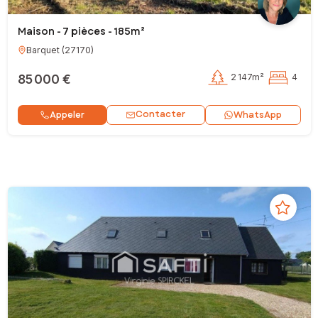
Maison - 7 pièces - 185m²
Barquet
(
27170
)
85 000 €
2 147m²
4
Contacter
Appeler
WhatsApp