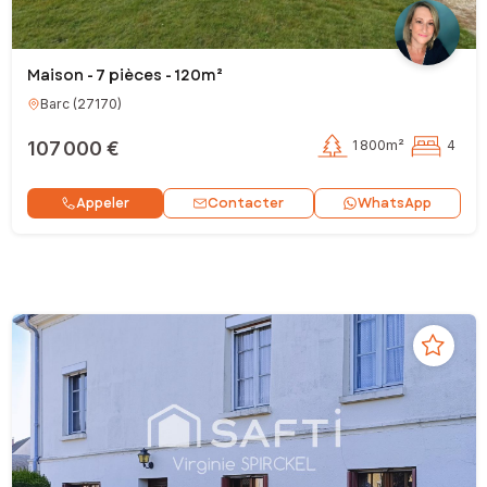
Maison - 7 pièces - 120m²
Barc
(
27170
)
107 000 €
1 800m²
4
Contacter
Appeler
WhatsApp