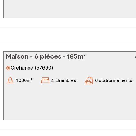
Maison - 6 pièces - 185m²
Crehange
(
57690
)
1 000m²
4 chambres
6 stationnements