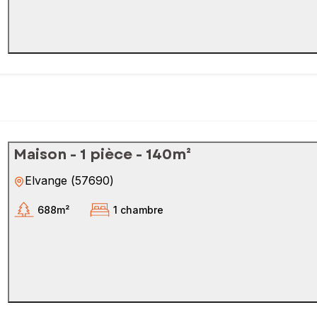
Maison - 1 pièce - 140m²
Elvange
(
57690
)
688m²
1 chambre