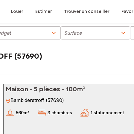
Louer
Estimer
Trouver un conseiller
Favor
chevron_right
chevron_right
dget
Surface
OFF (57690)
Maison - 5 pièces - 100m²
Bambiderstroff
(
57690
)
560m²
3 chambres
1 stationnement