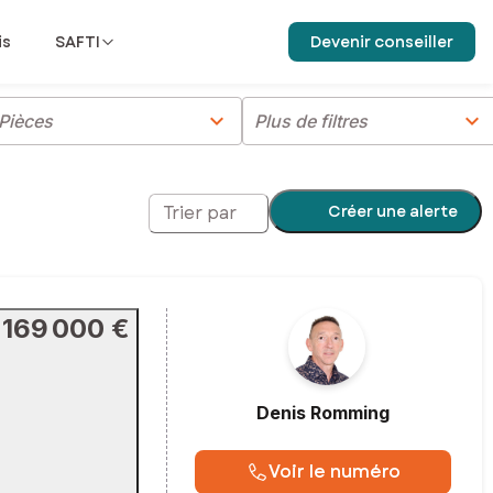
is
SAFTI
Devenir conseiller
chevron_right
chevron_right
Pièces
Plus de filtres
Créer une alerte
Trier par
169 000 €
Denis
Romming
Voir le numéro