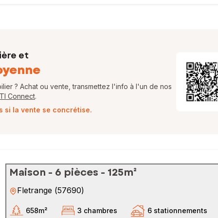
ière et
oyenne
ier ? Achat ou vente, transmettez l'info à l'un de nos
FTI Connect
.
si la vente se concrétise.
Maison - 6 pièces - 125m²
Fletrange
(
57690
)
658m²
3 chambres
6 stationnements