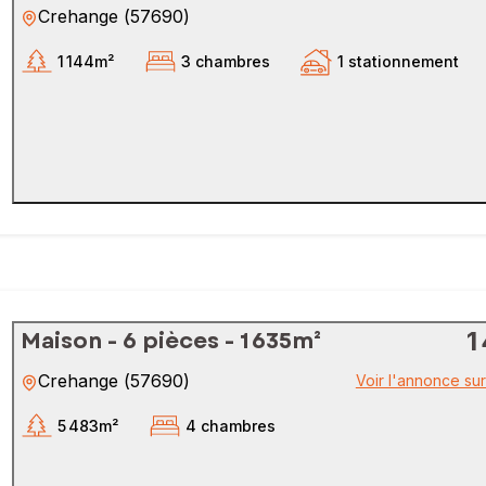
Crehange
(
57690
)
1 144m²
3 chambres
1 stationnement
Maison - 6 pièces - 1 635m²
1
Crehange
(
57690
)
Voir l'annonce su
5 483m²
4 chambres