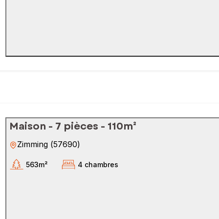
Maison - 7 pièces - 110m²
Zimming
(
57690
)
563m²
4 chambres