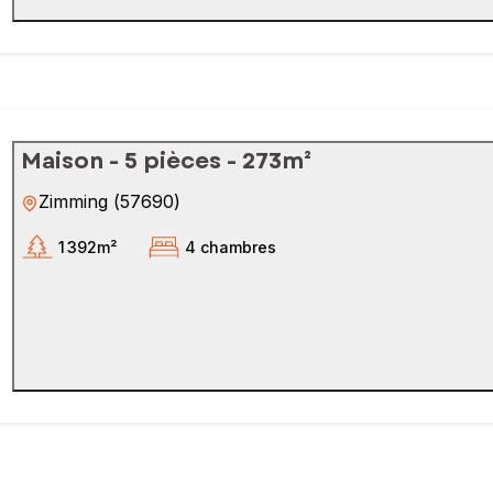
Maison - 5 pièces - 273m²
Zimming
(
57690
)
1 392m²
4 chambres