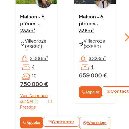
Maison - 6
Maison - 6
pièces -
pièces -
233m²
338m²
Villecroze
Villecroze
(
83690
)
(
83690
)
3 006m²
3 323m²
4
4
659 000 €
10
750 000 €
Contact
Appeler
Voir l'annonce
sur SAFTI
Prestige
Contacter
Appeler
WhatsApp