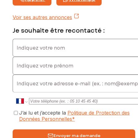
charme.
A venir visiter sans tarder !
Voir ses autres annonces
Les informations sur les risques auxquels ce bien est
exposé sont disponibles sur le site Géorisques :
Je souhaite être recontacté :
www.georisques.gouv.fr
Indiquez votre nom
Prix de vente : 719 000 €
Honoraires charge vendeur
Indiquez votre prénom
Contactez votre conseiller SAFTI : Jean-Pierre VERBORGH,
Tél. : 06 80 85 60 92, E-mail : jeanpierre.verborgh@safti.fr -
E-mail
EI - Agent commercial immatriculé au RSAC de DRAGUIGNAN
sous le numéro 453 150 716
J’ai lu et j’accepte la
Politique de Protection des
Données Personnelles
*
Envoyer ma demande