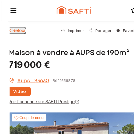
Retour
Imprimer
Partager
Favor
Maison à vendre à AUPS de 190m²
719 000 €
Aups - 83630
Réf 1656878
Vidéo
Voir l'annonce sur SAFTI Prestige
Coup de coeur