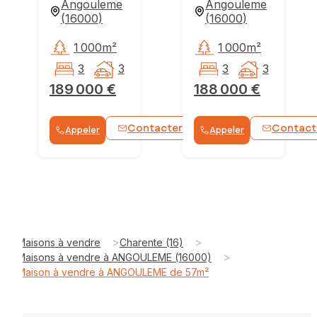
Angouleme
Angouleme
(
16000
)
(
16000
)
1 000m²
1 000m²
3
3
3
3
189 000 €
188 000 €
Contacter
Contact
Appeler
Appeler
WhatsApp
>
>
Maisons à vendre
Charente (16)
>
Maisons à vendre à ANGOULEME (16000)
Maison à vendre à ANGOULEME de 57m²