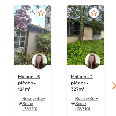
Maison - 5
Maison - 2
pièces -
pièces -
124m²
327m²
Rosny-Sur-
Rosny-Sur-
Seine
Seine
(
78710
)
(
78710
)