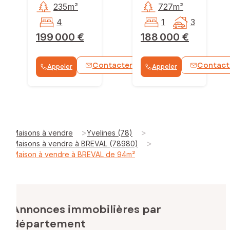
235m²
727m²
4
1
3
199 000 €
188 000 €
Contacter
Contact
Appeler
Appeler
WhatsApp
>
>
Maisons à vendre
Yvelines (78)
>
Maisons à vendre à BREVAL (78980)
Maison à vendre à BREVAL de 94m²
Annonces immobilières par
département