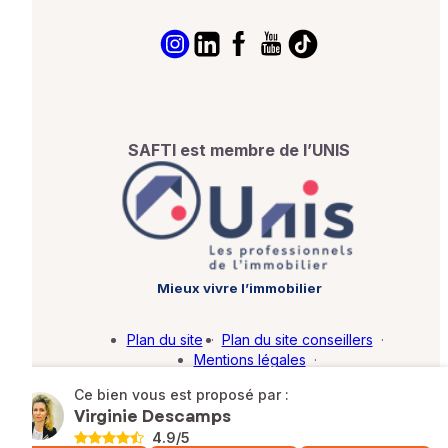
SAFTI est membre de l’UNIS
Mieux vivre l’immobilier
Plan du site
·
Plan du site conseillers
·
Mentions légales
·
Politique de protection des données
·
Ce bien vous est proposé par :
Barème d'honoraires
·
Paramétrer mes cookies
Virginie Descamps
4.9
/5