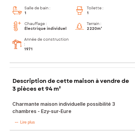
Salle de bain
:
Toilette
:
1
1
Chauffage :
Terrain :
Électrique individuel
2 220m²
Année de construction
:
1971
Description de cette maison à vendre de
3 pièces et 94 m²
Charmante maison individuelle possibilité 3
chambres - Ezy-sur-Eure
À Ézy-sur-Eure, à deux pas des commerces et des écoles,
Lire plus
découvrez cette maison de 97 m² qui allie confort, espace
et potentiel.