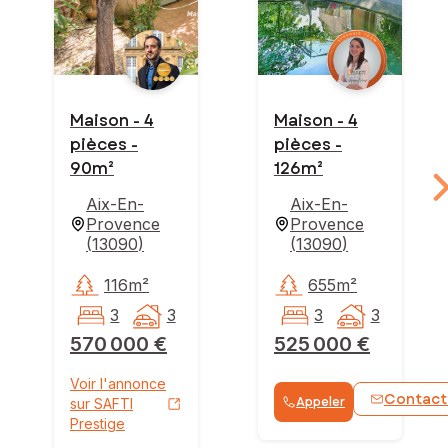
Maison - 4
Maison - 4
pièces -
pièces -
90m²
126m²
Aix-En-
Aix-En-
Provence
Provence
(
13090
)
(
13090
)
116m²
655m²
3
3
3
3
570 000 €
525 000 €
Voir l'annonce
Contact
Appeler
sur SAFTI
Prestige