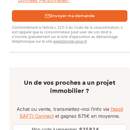
Données Personnelles
*
Envoyer ma demande
Conformément à l’article L.223-2 du Code de la consommation, il
est rappelé que le consommateur peut user de son droit à
s’inscrire gratuitement sur la liste d’opposition au démarchage
téléphonique sur le site
www.bloctel.gouv.fr
.
Un de vos proches a un projet
immobilier ?
Achat ou vente, transmettez-moi l’info via
l’appli
SAFTI Connect
et gagnez 875€ en moyenne.
Mon code à renseigner :
835824