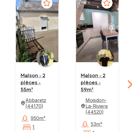
Maison - 2
Maison - 2
pièces -
pièces -
55m²
59m²
Abbaretz
Moisdon-
(
44170
)
La-Riviere
(
44520
)
950m²
53m²
1