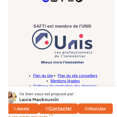
SAFTI est membre de l’UNIS
Mieux vivre l’immobilier
Plan du site
·
Plan du site conseillers
·
Mentions légales
·
Politique de protection des données
·
Barème d'honoraires
·
Paramétrer mes cookies
Ce bien vous est proposé par :
Laura Mauboussin
© SAFTI 2026. Tous droits réservés.
Contacter
Appeler
WhatsApp
Voir ses autres annonces