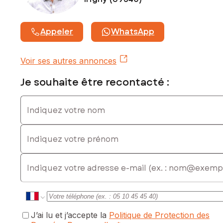
Honoraires d'agence charge acquéreur : 4 987,5 € HT +
997,5 € TVA, soit 5 985 € TTC
Appeler
WhatsApp
Contactez votre conseiller SAFTI : Akim LAMERE, Tél. :
0659221300, E-mail : akim.lamere@safti.fr - EI - Agent
commercial immatriculé au RSAC de Lyon sous le numéro
Voir ses autres annonces
790046536
Je souhaite être recontacté :
Indiquez votre nom
Indiquez votre prénom
E-mail
J’ai lu et j’accepte la
Politique de Protection des