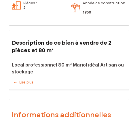
Pièces
:
Année de construction
2
:
1950
Description de ce bien à vendre de 2
pièces et 80 m²
Local professionnel 80 m² Mariol idéal Artisan ou
stockage
Local professionnel 80 m² Mariol idéal Artisan ou stockage
Lire plus
Entrepot 55 m² , 23 m² en souplex et 23 m² de grenier.
Eau, electricité et wc dans le batiment.
Parking devant le batiment
Pour de plus amples renseignements veuillez me contacter
au 06 83 48 21 04 ...
Informations additionnelles
Les informations sur les risques auxquels ce bien est
exposé sont disponibles sur le site Géorisques :