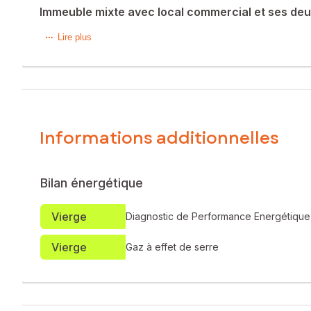
Immeuble mixte avec local commercial et ses deu
Au cœur de Lanmeur, découvrez cet ensemble immobilier off
Lire plus
professionnelle et habitation.
L’ensemble se compose de :
? Un local commercial de 190m2 actuellement exploité en bar,
Informations additionnelles
? Un duplex T4 de 140 m², entièrement rénové, offrant de
? Un duplex T2 de 65 m², fonctionnel et indépendant, parfa
Bilan énergétique
Cette propriété représente une opportunité rare sur le sect
projet familial.
Vierge
Diagnostic de Performance Energétique
Les atouts :
Vierge
Gaz à effet de serre
Centre de Lanmeur
Local commercial de 190m2 avec fort potentiel
Duplex T4 rénové de 140 m²
Duplex T2 rénové de 65 m²