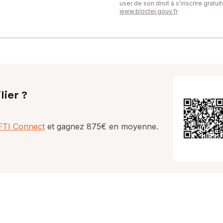
user de son droit à s’inscrire gratu
www.bloctel.gouv.fr
.
lier ?
AFTI Connect
et gagnez 875€ en moyenne.