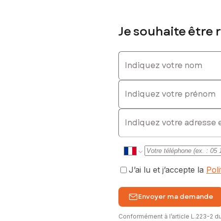
Je souhaite être 
Indiquez votre nom
 pas à me contacter
Indiquez votre prénom
sé sont disponibles sur le site Géorisques : www.georisques.gouv.fr
E-mail
 000 € TVA, soit 24 000 € TTC
 0625146354, E-mail : julien.hivernet@safti.fr - EI - Agent commerc
J’ai lu et j’accepte la
Pol
Envoyer ma demande
Conformément à l’article L.223-2 