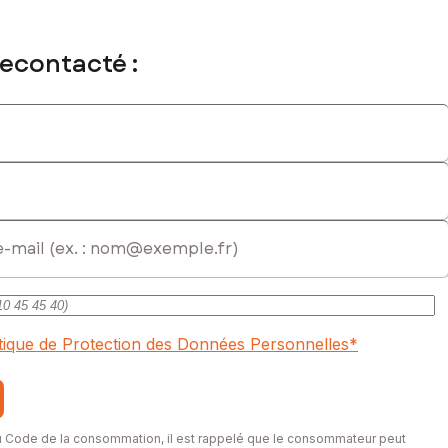
recontacté :
ial immatriculé au RSAC de BREST sous le numéro 937656312
itique de Protection des Données Personnelles
*
du Code de la consommation, il est rappelé que le consommateur peut