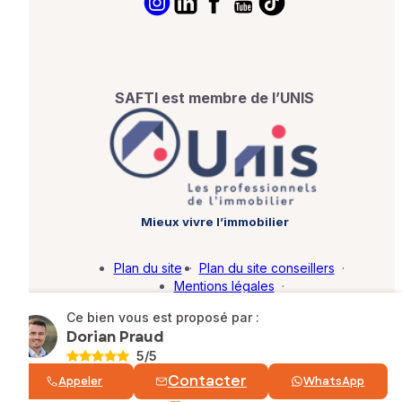
SAFTI est membre de l’UNIS
Mieux vivre l’immobilier
Plan du site
·
Plan du site conseillers
·
Mentions légales
·
Politique de protection des données
·
Ce bien vous est proposé par :
Barème d'honoraires
·
Paramétrer mes cookies
Dorian Praud
5
/5
© SAFTI 2026. Tous droits réservés.
Contacter
Appeler
WhatsApp