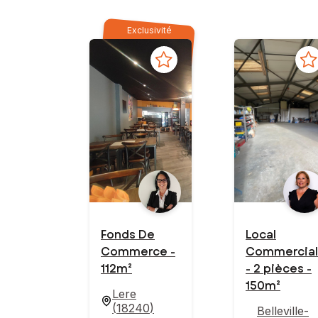
Exclusivité
Fonds De
Local
Commerce -
Commercial
112m²
- 2 pièces -
150m²
Lere
(
18240
)
Belleville-