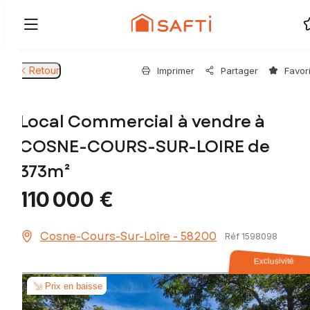
Retour
Imprimer
Partager
Favor
Local Commercial à vendre à
COSNE-COURS-SUR-LOIRE de
373m²
110 000 €
Cosne-Cours-Sur-Loire - 58200
Réf 1598098
Exclusivité
Prix en baisse