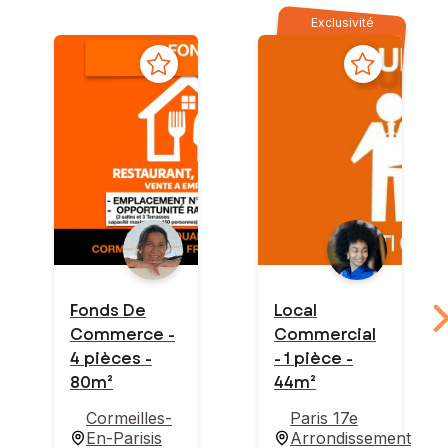
Exclusivité
Fonds De
Local
Commerce -
Commercial
4 pièces -
- 1 pièce -
80m²
44m²
Cormeilles-
Paris 17e
En-Parisis
Arrondissement