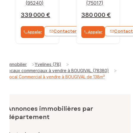
(
95240
)
(
75017
)
339 000 €
380 000 €
Contacter
Contact
Appeler
Appeler
WhatsApp
>
>
Immobilier
Yvelines (78)
>
locaux commerciaux à vendre à BOUGIVAL (78380)
Local Commercial à vendre à BOUGIVAL de 138m²
Annonces immobilières par
département