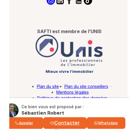
SAFTI est membre de l’UNIS
Mieux vivre l’immobilier
Plan du site
·
Plan du site conseillers
·
Mentions légales
·
Politique de protection des données
·
Barème d'honoraires
·
Paramétrer mes cookies
Ce bien vous est proposé par :
Sébastien Robert
© SAFTI 2026. Tous droits réservés.
Contacter
Appeler
WhatsApp