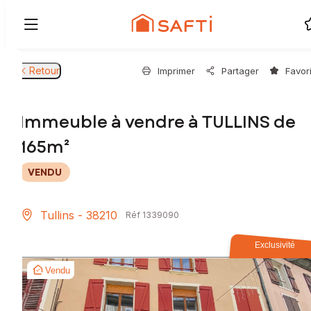
Retour
Imprimer
Partager
Favor
Immeuble à vendre à TULLINS de
165m²
VENDU
Tullins - 38210
Réf 1339090
Exclusivité
Vendu