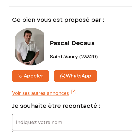
www.georisques.gouv.fr
Prix de vente : 157 100 €
Ce bien vous est proposé par :
Honoraires charge vendeur
Contactez votre conseiller SAFTI : Pascal DECAUX, Tél. : 06
14 91 08 25, E-mail : pascal.decaux@safti.fr - EI - Agent
Pascal Decaux
commercial immatriculé au RSAC de GUERET sous le
numéro 893 277 806
Saint-Vaury (23320)
Appeler
WhatsApp
Voir ses autres annonces
Je souhaite être recontacté :
Indiquez votre nom