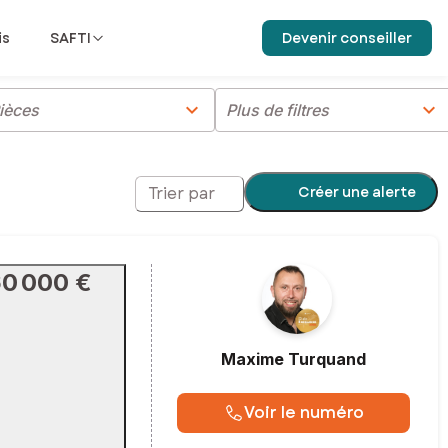
is
SAFTI
Devenir conseiller
chevron_right
chevron_right
ièces
Plus de filtres
Créer une alerte
Trier par
60 000 €
Maxime
Turquand
Voir le numéro