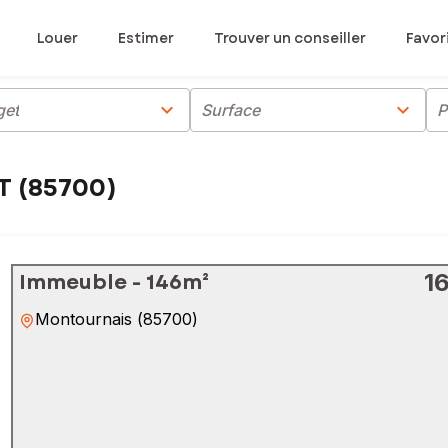
Louer
Estimer
Trouver un conseiller
Favor
chevron_right
chevron_right
get
Surface
P
T (85700)
Immeuble - 146m²
1
Montournais
(
85700
)