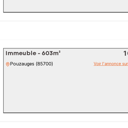
Immeuble - 603m²
1
Pouzauges
(
85700
)
Voir l'annonce su