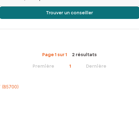
Trouver un conseiller
Page 1 sur 1
2 résultats
Première
1
Dernière
 (85700)