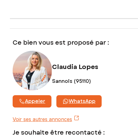
Prix de vente : 599 000 €
Honoraires charge vendeur
Contactez votre conseiller SAFTI : Claudia LOPES, Tél. :
0624415705, E-mail : claudia.lopes@safti.fr - EI - Agent
commercial immatriculé au RSAC de PONTOISE sous le
Ce bien vous est proposé par :
numéro 853 372 555
Claudia Lopes
Sannois (95110)
Appeler
WhatsApp
Voir ses autres annonces
Je souhaite être recontacté :