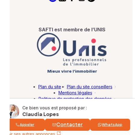
SAFTI est membre de l’UNIS
Mieux vivre l’immobilier
Plan du site
·
Plan du site conseillers
·
Mentions légales
·
Politique de protection des données
·
Barème d'honoraires
·
Paramétrer mes cookies
Ce bien vous est proposé par :
Claudia Lopes
© SAFTI 2026. Tous droits réservés.
Contacter
Appeler
WhatsApp
Voir ses autres annonces