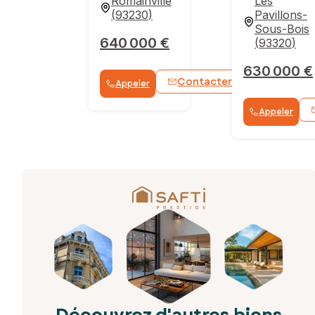
Romainville
Les
(
93230
)
Pavillons-
Sous-Bois
640 000 €
(
93320
)
630 000 €
Contacter
Appeler
WhatsApp
Appeler
Découvrez d'autres biens