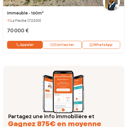
Immeuble - 160m²
La Fleche
(
72200
)
70 000 €
Contacter
Appeler
WhatsApp
Partagez une info immobilière et
Gagnez 875€ en moyenne