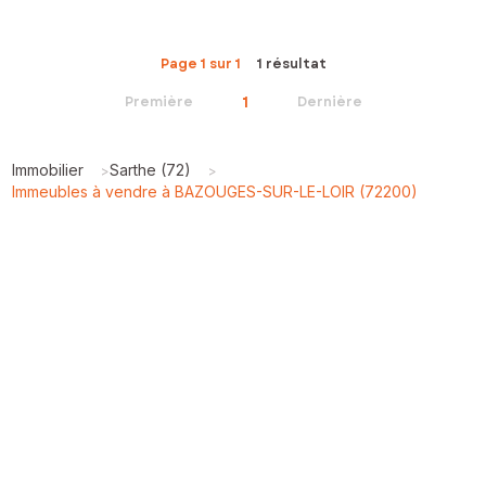
Page 1 sur 1
1 résultat
1
Première
Dernière
Immobilier
Sarthe (72)
>
>
Immeubles à vendre à BAZOUGES-SUR-LE-LOIR (72200)