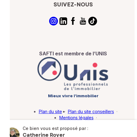
SUIVEZ-NOUS
SAFTI est membre de l’UNIS
Mieux vivre l’immobilier
Plan du site
·
Plan du site conseillers
·
Mentions légales
·
Politique de protection des données
·
Ce bien vous est proposé par :
Barème d'honoraires
·
Paramétrer mes cookies
Catherine Royer