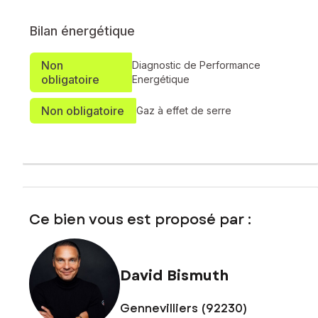
Toutes activités seront étudiées, sauf restauration.
Bilan énergétique
Non
Diagnostic de Performance
Caractéristiques :
obligatoire
Energétique
Non obligatoire
Gaz à effet de serre
Surface : 50 m²
Adresse : 85 rue Vanneau, 75007 Paris
Loyer mensuel : 3 225 €
Charges mensuelles : 100 €
Dépôt de garantie : 9 900 €
Ce bien vous est proposé par :
Emplacement de qualité, idéal pour boutique, showroom,
David Bismuth
bureau commercial, activité de services ou profession
libérale.
Gennevilliers (92230)