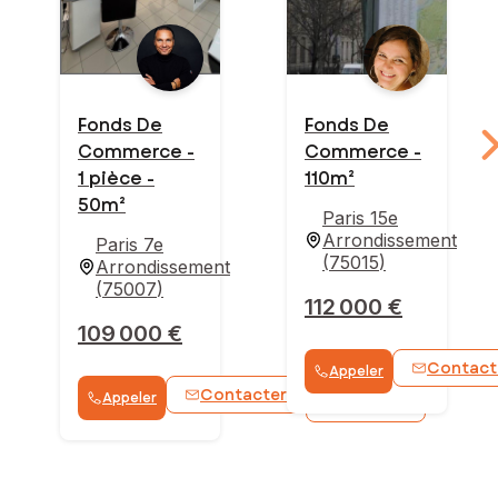
Fonds De
Fonds De
Commerce -
Commerce -
1 pièce -
110m²
50m²
Paris 15e
Arrondissement
Paris 7e
(
75015
)
Arrondissement
(
75007
)
112 000 €
109 000 €
Contact
Appeler
Contacter
Appeler
WhatsApp