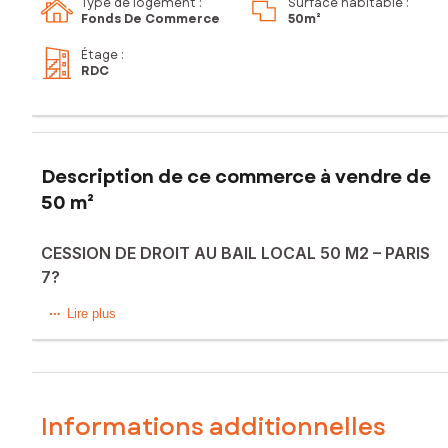
Type de logement :
Surface habitable :
Fonds De Commerce
50m²
Étage
:
RDC
Description de ce commerce à vendre de
50 m²
CESSION DE DROIT AU BAIL LOCAL 50 M2 – PARIS
7?
Droit au bail d’un local commercial de 50 m², idéalement
Lire plus
situé au 85 rue Vanneau, 75007 Paris, dans un secteur
recherché et à fort passage.
Informations additionnelles
Le local convient à de nombreuses activités.