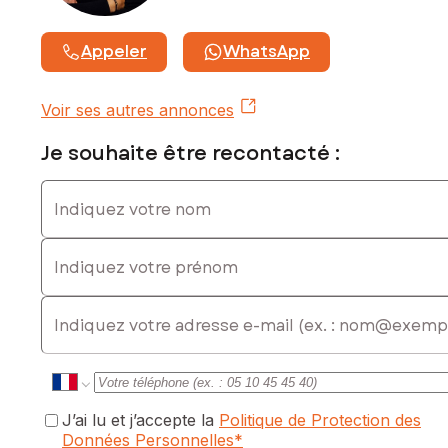
Pour tout renseignement complémentaire ou organiser une
Appeler
WhatsApp
visite, merci de me contacter.
Les informations sur les risques auxquels ce bien est
Voir ses autres annonces
exposé sont disponibles sur le site Géorisques :
www.georisques.gouv.fr
Je souhaite être recontacté :
Prix de cession honoraires d’agence HT inclus : 109 000 €
Indiquez votre nom
Prix de cession hors honoraires d’agence : 98 100 €
Honoraires d'agence charge acquéreur : 10 900 € HT + 2
180 € TVA, soit 13 080 € TTC
Indiquez votre prénom
Contactez votre conseiller SAFTI : David BISMUTH, Tél. :
0620678863, E-mail : david.bismuth@safti.fr - EI - Agent
E-mail
commercial immatriculé au RSAC de NANTERRE sous le
numéro 453 986 358
J’ai lu et j’accepte la
Politique de Protection des
Données Personnelles
*