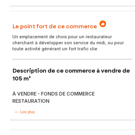
Le point fort de ce commerce
Un emplacement de choix pour un restaurateur
cherchant à développer son service du midi, ou pour
toute activité générant un fort trafic clie
Description de ce commerce à vendre de
105 m²
À VENDRE - FONDS DE COMMERCE
RESTAURATION
?Le lieu :
Lire plus
Situé au cœur d'une zone d'activités très prisée et en
pleine effervescence de La Chapelle-sur-Erdre, ce
restaurant bénéficie d'une visibilité et d'un flux de clientèle