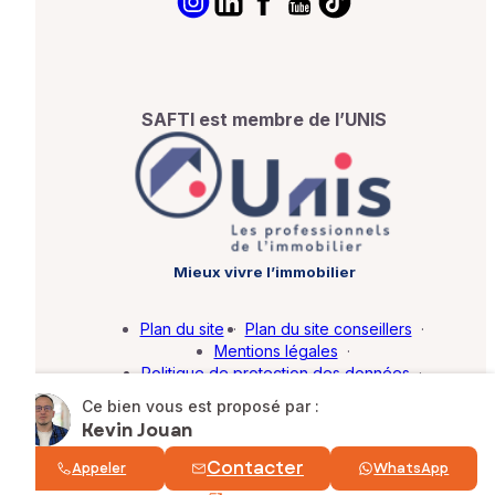
SAFTI est membre de l’UNIS
Mieux vivre l’immobilier
Plan du site
·
Plan du site conseillers
·
Mentions légales
·
Politique de protection des données
·
Barème d'honoraires
·
Paramétrer mes cookies
Ce bien vous est proposé par :
Kevin Jouan
© SAFTI 2026. Tous droits réservés.
Contacter
Appeler
WhatsApp