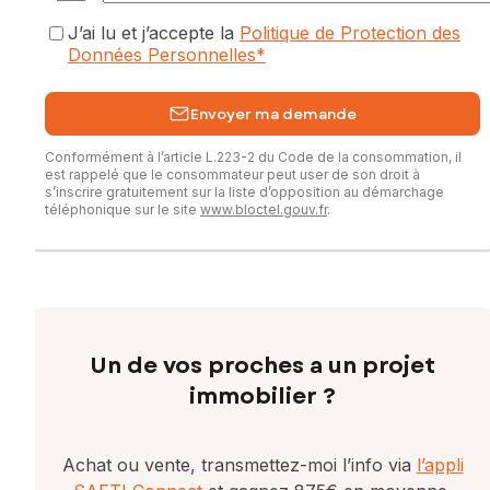
Contactez votre conseiller SAFTI : Kevin JOUAN, Tél. :
0645471725, E-mail : kevin.jouan@safti.fr - EI - Agent
J’ai lu et j’accepte la
Politique de Protection des
commercial immatriculé au RSAC de Saint-Nazaire sous le
Données Personnelles
*
numéro 940428378
Envoyer ma demande
Conformément à l’article L.223-2 du Code de la consommation, il
est rappelé que le consommateur peut user de son droit à
s’inscrire gratuitement sur la liste d’opposition au démarchage
téléphonique sur le site
www.bloctel.gouv.fr
.
Un de vos proches a un projet
immobilier ?
Achat ou vente, transmettez-moi l’info via
l’appli