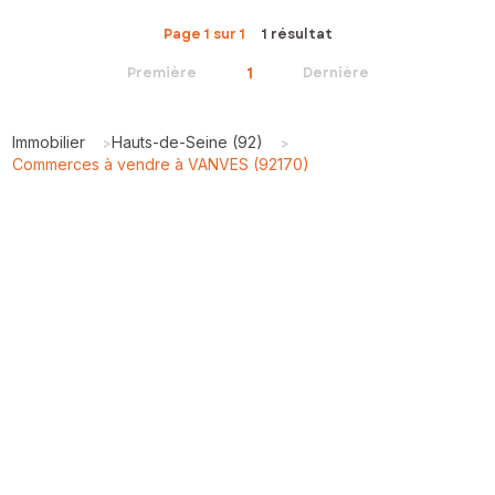
Page 1 sur 1
1 résultat
1
Première
Dernière
Immobilier
Hauts-de-Seine (92)
>
>
Commerces à vendre à VANVES (92170)