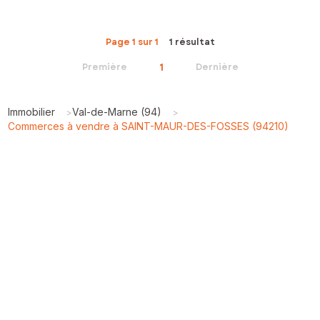
Page 1 sur 1
1 résultat
1
Première
Dernière
Immobilier
Val-de-Marne (94)
>
>
Commerces à vendre à SAINT-MAUR-DES-FOSSES (94210)