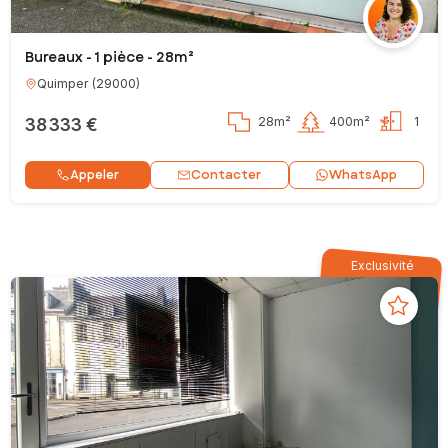
Bureaux - 1 pièce - 28m²
Quimper
(
29000
)
38 333 €
28m²
400m²
1
Contacter
Appeler
WhatsApp
Exclusivité