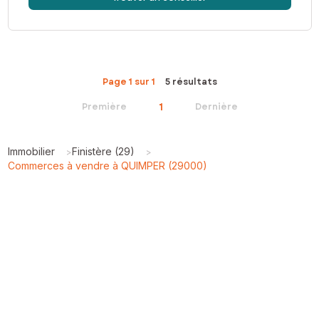
Page 1 sur 1
5 résultats
1
Première
Dernière
Immobilier
Finistère (29)
>
>
Commerces à vendre à QUIMPER (29000)