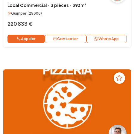
Local Commercial - 3 pièces - 393m²
Quimper
(
29000
)
220 833 €
Contacter
Appeler
WhatsApp