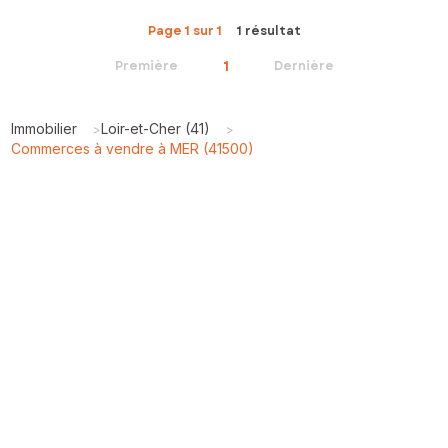
Page 1 sur 1
1 résultat
1
Première
Dernière
Immobilier
Loir-et-Cher (41)
>
>
Commerces à vendre à MER (41500)