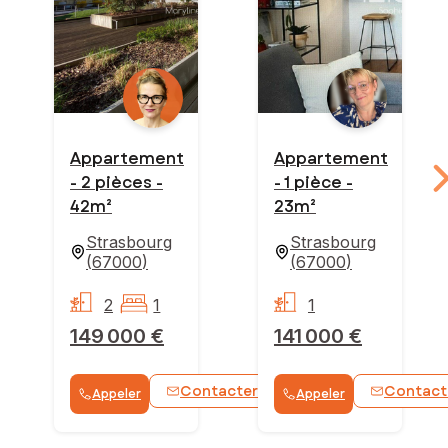
Appartement
Appartement
- 2 pièces -
- 1 pièce -
42m²
23m²
Strasbourg
Strasbourg
(
67000
)
(
67000
)
2
1
1
149 000 €
141 000 €
Contacter
Contact
Appeler
Appeler
WhatsApp