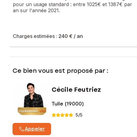
pour un usage standard :
entre 1025€ et 1387€ par
an sur l'année 2021.
Les informations sur les risques auxquels ce bien est
exposé sont disponibles sur le site Géorisques :
www.georisques.gouv.fr
Prix de vente : 64 900 €
Charges estimées :
240 €
/ an
Honoraires charge vendeur
Contactez votre conseiller SAFTI : Cécile FEUTRIEZ, Tél. :
0745075337, E-mail : cecile.feutriez@safti.fr - EI - Agent
commercial immatriculé au RSAC de Brive sous le numéro
Ce bien vous est proposé par :
953 034 758
Cécile Feutriez
Tulle (19000)
5
/5
Appeler