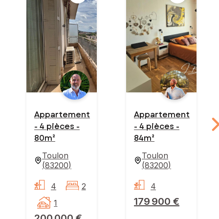
Appartement
Appartement
- 4 pièces -
- 4 pièces -
80m²
84m²
Toulon
Toulon
(
83200
)
(
83200
)
4
2
4
179 900 €
1
200 000 €