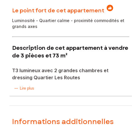
Le point fort de cet appartement
Luminosité - Quartier calme - proximité commodités et
grands axes
Description de cet appartement à vendre
de 3 pièces et 73 m²
T3 lumineux avec 2 grandes chambres et
dressing Quartier Les Routes
Situé au 6? étage sur 7 avec ascenseur, au sein d’une
Lire plus
résidence sécurisée, cet appartement T3 bénéficie d’une
belle luminosité grâce à son exposition plein sud et d’une
agréable vue dégagée.
La pièce de vie s’ouvre sur une vaste terrasse de 20 m²,
Informations additionnelles
véritable prolongement de l’appartement pour profiter
pleinement des beaux jours.