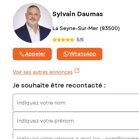
www.georisques.gouv.fr
Sylvain Daumas
Prix de vente honoraires d'agence inclus : 185 000 €
Prix de vente hors honoraires d'agence : 177 000 €
Honoraires charge acquéreur : 8 000 € soit 4,52 % TTC de
La Seyne-Sur-Mer (83500)
la valeur du bien hors honoraires
5
/5
Contactez votre conseiller SAFTI : Sylvain DAUMAS, Tél. :
0668408259, E-mail : sylvain.daumas@safti.fr - EI - Agent
Appeler
WhatsApp
commercial immatriculé au RSAC de Toulon sous le numéro
837511781
Voir ses autres annonces
Je souhaite être recontacté :
Indiquez votre nom
Indiquez votre prénom
E-mail