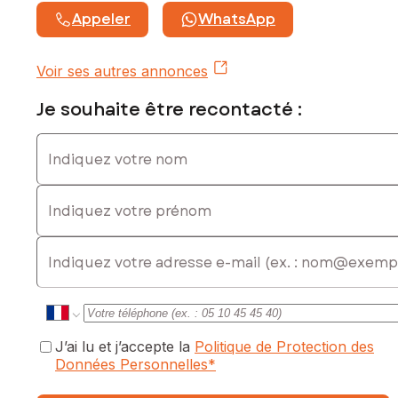
Prix de vente hors honoraires d'agence : 320 640 €
Appeler
WhatsApp
Honoraires charge acquéreur : 13 360 € soit 4,17 % TTC de
la valeur du bien hors honoraires
Voir ses autres annonces
Contactez votre conseiller SAFTI : Céline MANCHON, Tél. :
06 24 26 75 43, E-mail : celine.manchon@safti.fr - EI - Agent
Je souhaite être recontacté :
commercial immatriculé au RSAC de TOULON sous le
numéro 448766386
Indiquez votre nom
Indiquez votre prénom
E-mail
J’ai lu et j’accepte la
Politique de Protection des
Données Personnelles
*