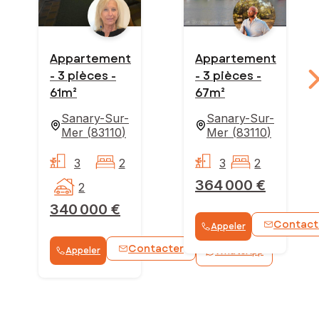
Appartement
Appartement
- 3 pièces -
- 3 pièces -
61m²
67m²
Sanary-Sur-
Sanary-Sur-
Mer
(
83110
)
Mer
(
83110
)
3
2
3
2
364 000 €
2
340 000 €
Contact
Appeler
Contacter
Appeler
WhatsApp