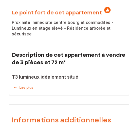
Le point fort de cet appartement
Proximité immédiate centre bourg et commodités -
Lumineux en étage élevé - Résidence arborée et
sécurisée
Description de cet appartement à vendre
de 3 pièces et 72 m²
T3 lumineux idéalement situé
Sainte Foy Centre - A proximité du bourg et des
Lire plus
commodités, découvrez cet appartement lumineux de 71 m²
en étage élevé, bénéficiant d’une agréable vue dégagée
et arborée. Il est situé dans une résidence sécurisée et bien
entretenue, ayant bénéficié d’une isolation de sa façade en
2020 ainsi que d’une réfection complète de la toiture en
Informations additionnelles
2026.