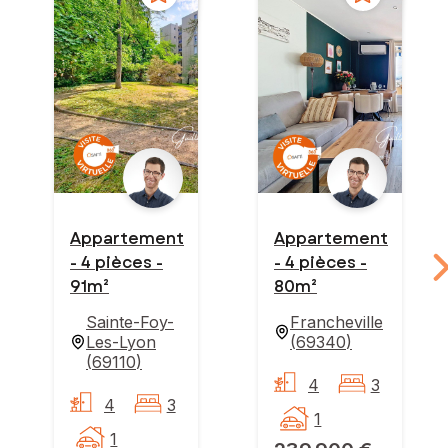
Appartement
Appartement
- 4 pièces -
- 4 pièces -
91m²
80m²
Sainte-Foy-
Francheville
Les-Lyon
(
69340
)
(
69110
)
4
3
4
3
1
1