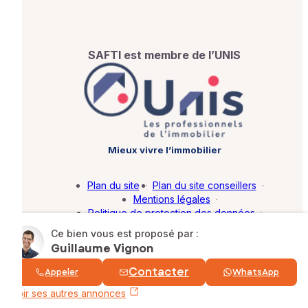
SAFTI est membre de l’UNIS
Mieux vivre l’immobilier
Plan du site
·
Plan du site conseillers
·
Mentions légales
·
Politique de protection des données
·
Barème d'honoraires
·
Paramétrer mes cookies
Ce bien vous est proposé par :
Guillaume Vignon
© SAFTI 2026. Tous droits réservés.
Contacter
Appeler
WhatsApp
Voir ses autres annonces