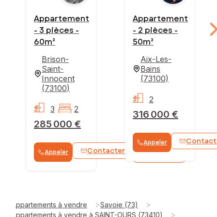
Appartement
Appartement
- 3 pièces -
- 2 pièces -
60m²
50m²
Brison-
Aix-Les-
Saint-
Bains
Innocent
(
73100
)
(
73100
)
2
3
2
316 000 €
285 000 €
Contact
Appeler
Contacter
Appeler
WhatsApp
>
>
Appartements à vendre
Savoie (73)
>
Appartements à vendre à SAINT-OURS (73410)