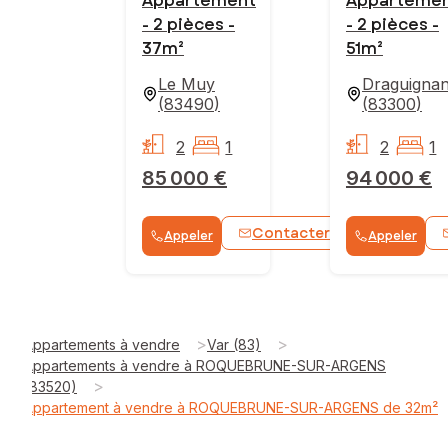
Appartement
Apparteme
- 2 pièces -
- 2 pièces -
37m²
51m²
Le Muy
Draguigna
(
83490
)
(
83300
)
2
1
2
1
85 000 €
94 000 €
Contacter
Appeler
Appeler
WhatsApp
>
>
Appartements à vendre
Var (83)
Appartements à vendre à ROQUEBRUNE-SUR-ARGENS
>
(83520)
Appartement à vendre à ROQUEBRUNE-SUR-ARGENS de 32m²