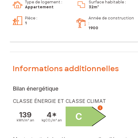
Type de logement :
Surface habitable :
Appartement
32m²
Pièce
:
Année de construction
1
:
1900
Informations additionnelles
Bilan énergétique
CLASSE ÉNERGIE ET CLASSE CLIMAT
i
139
4*
C
kWh/m².
an
kgCO₂/m².
an