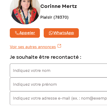
Prix de vente : 259 000 €
Corinne Mertz
Honoraires charge vendeur
Contactez votre conseiller SAFTI : Corinne MERTZ, Tél. :
Plaisir (78370)
0612467822, E-mail : corinne.mertz@safti.fr - EI - Agent
commercial immatriculé au RSAC de VERSAILLES sous le
numéro 818 485 823
Appeler
WhatsApp
Voir ses autres annonces
Je souhaite être recontacté :
Indiquez votre nom
Indiquez votre prénom
E-mail