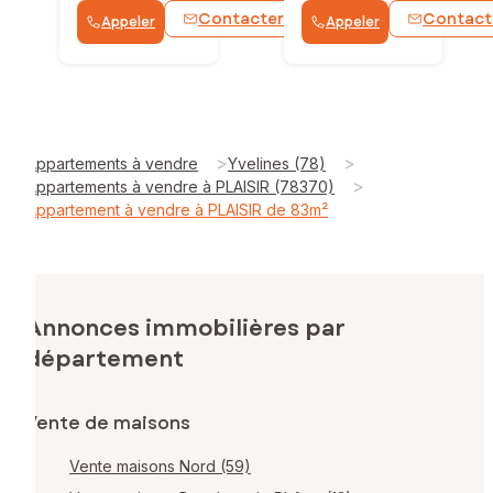
Contacter
Contact
Appeler
Appeler
WhatsApp
>
>
Appartements à vendre
Yvelines (78)
>
Appartements à vendre à PLAISIR (78370)
Appartement à vendre à PLAISIR de 83m²
Annonces immobilières par
département
Vente de maisons
Vente maisons Nord (59)