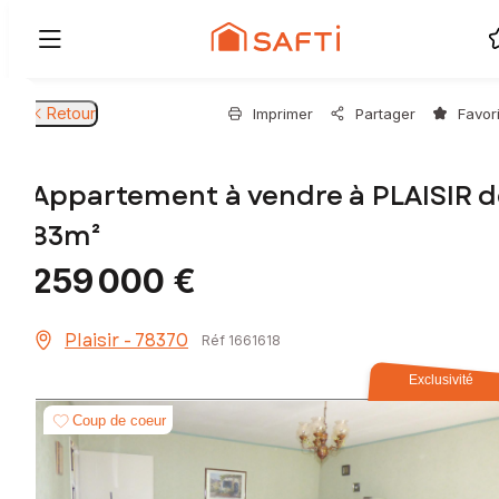
Retour
Imprimer
Partager
Favor
Appartement à vendre à PLAISIR d
83m²
259 000 €
Plaisir - 78370
Réf 1661618
Exclusivité
Coup de coeur