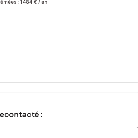
timées :
1 484 €
/ an
recontacté :