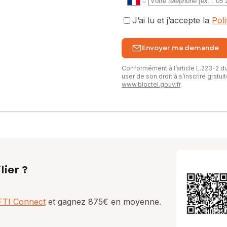
J’ai lu et j’accepte la
Pol
Envoyer ma demande
Conformément à l’article L.223-2 
user de son droit à s’inscrire gratu
www.bloctel.gouv.fr
.
lier ?
AFTI Connect
et gagnez 875€ en moyenne.