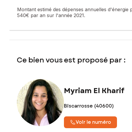
pas l'objet d'une procédure citée à l'article L. 721-1 du cod
Montant estimé des dépenses annuelles d'énergie 
540€ par an sur l'année 2021.
Les informations sur les risques auxquels ce bien est expo
Prix de vente : 173 000 €
Honoraires charge vendeur
Contactez votre conseiller SAFTI : Myriam EL KHARIF, Tél. 
850561135
Ce bien vous est proposé par :
Myriam El Kharif
Biscarrosse (40600)
Voir le numéro