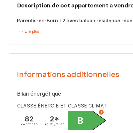
Description de cet appartement à vendre
Parentis-en-Born T2 avec balcon résidence réce
Situé à Parentis-en-Born, commune dynamique et agréable 
Lire plus
entretenue.
Dès l’entrée, vous serez séduit par une pièce de vie lumin
L’espace nuit se compose d’une chambre confortable ave
Informations additionnelles
Une salle d’eau moderne avec douche et WC , accessible 
Une place de parking couverte.
Bilan énergétique
Appartement fonctionnel et prêt à vivre, idéal pour une rés
CLASSE ÉNERGIE ET CLASSE CLIMAT
Emplacement privilégié avec toutes les commodités access
i
82
2*
B
Un bien clé en main à découvrir sans tarder.
kWh/m².
an
kgCO₂/m².
an
Le bien comprend 2 lots, et il est situé dans une copropri