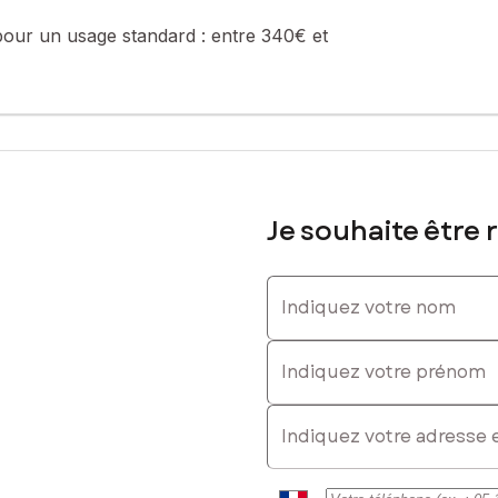
e de la construction et de l'habitation).
pour un usage standard :
entre 340€ et
sé sont disponibles sur le site Géorisques : www.georisques.gouv.fr
: 0775291810, E-mail : myriam.elkharif@safti.fr - EI - Agent commer
Je souhaite être 
Indiquez votre nom
Indiquez votre prénom
E-mail