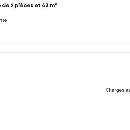
 de 2 pièces et 43 m²
nte
à vivre, découvrez ce bel appartement T2 de 43 m², au 3e étage a
euse avec cuisine ouverte, donnant accès à un agréable balcon, idéa
c rangements.
depuis la chambre, complète l’ensemble.
Charges es
idence principale, un pied-à-terre ou un investissement locatif.
ibles à pied : commerces, écoles, services…
été de 102 lots (les charges courantes annuelles moyennes de copropr