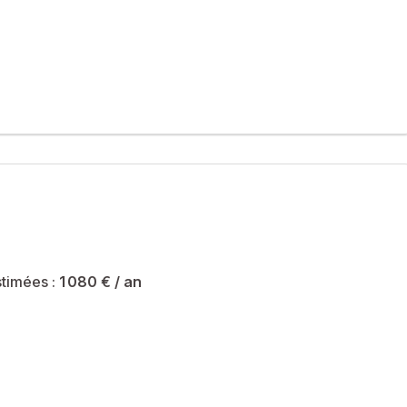
vec ascenseur, au sein d’une résidence récente et bien
l pour profiter des extérieurs.
timées :
1 080 €
/ an
iété sont de 1080 € et le syndicat des copropriétaires ne fait