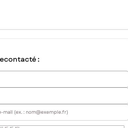
cial immatriculé au RSAC de Mont-de-Marsan sous le numéro
recontacté :