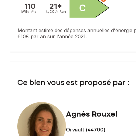
110
21*
C
kWh/m².
an
kgCO₂/m².
an
Montant estimé des dépenses annuelles d'énergie 
610€ par an sur l'année 2021.
Ce bien vous est proposé par :
Agnès Rouxel
Orvault (44700)