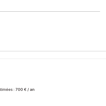
de nombreux rangements et une cuisine aménagée et équipée
erie.
té sont de 700 € et le syndicat des copropriétaires ne fait pas
timées :
700 €
/ an
ial immatriculé au RSAC de NANTES sous le numéro 877 820 423