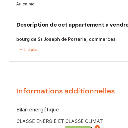
Au calme
Description de cet appartement à vendre 
bourg de St Joseph de Porterie, commerces
Appartement de 33 m2 avec terrasse en plein coeur du b
Lire plus
Venez visitez cet appartement en rez de chaussée bien e
(plaque-vitro, frigo, hotte) donnant sur une terrasse, une
Le chauffage est individuel au gaz. Un local vélo est dispon
Le bien comprend 1 lot, et il est situé dans une coproprié
l'objet d'une procédure citée à l'article L. 721-1 du code de 
Informations additionnelles
Les informations sur les risques auxquels ce bien est expo
Prix de vente : 120 000 €
Bilan énergétique
Honoraires charge vendeur
CLASSE ÉNERGIE ET CLASSE CLIMAT
Contactez votre conseiller SAFTI : Agnès ROUXEL, Tél. : 0
i