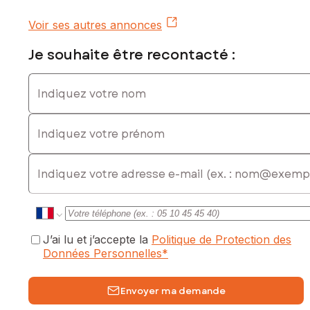
Les informations sur les risques auxquels ce bien est
exposé sont disponibles sur le site Géorisques :
Voir ses autres annonces
www.georisques.gouv.fr
Je souhaite être recontacté :
Prix de vente : 1 580 000 €
Honoraires charge vendeur
Indiquez votre nom
Contactez votre conseiller SAFTI : Jérôme PIVET, Tél. :
0674315283, E-mail : jerome.pivet@safti.fr - EI - Agent
Indiquez votre prénom
commercial immatriculé au RSAC de SAINT-NAZAIRE sous le
numéro 812381705
E-mail
J’ai lu et j’accepte la
Politique de Protection des
Données Personnelles
*
Envoyer ma demande