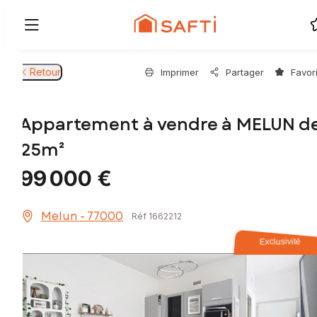
Retour
Imprimer
Partager
Favor
Appartement à vendre à MELUN d
25m²
99 000 €
Melun - 77000
Réf 1662212
Exclusivité