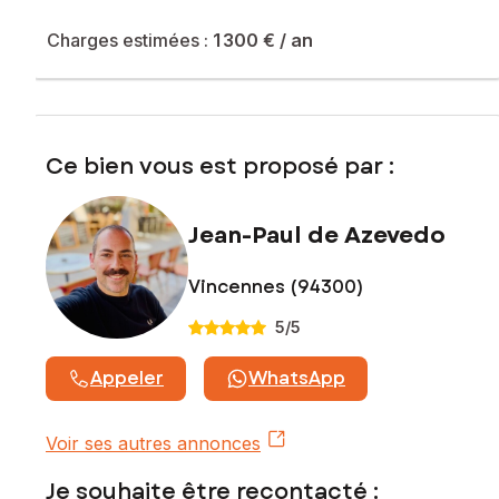
Prix de vente : 99 000 €
Honoraires charge vendeur
Charges estimées :
1 300 €
/ an
Contactez votre conseiller SAFTI : Jean-Paul De Azevedo,
Tél. : 06 12 70 36 23, E-mail : jeanpaul.deazevedo@safti.fr -
EI - Agent commercial immatriculé au RSAC de Créteil sous
le numéro 509832564
Ce bien vous est proposé par :
Jean-Paul de Azevedo
Vincennes (94300)
5
/5
Appeler
WhatsApp
Voir ses autres annonces
Je souhaite être recontacté :