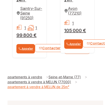
24m²
21m²
Saintry-Sur-
Avon
Seine
(
77210
)
(
91250
)
1
1
1
105 000 €
99 800 €
Contact
Appeler
Contacter
Appeler
WhatsApp
>
>
Appartements à vendre
Seine-et-Marne (77)
>
Appartements à vendre à MELUN (77000)
Appartement à vendre à MELUN de 25m²