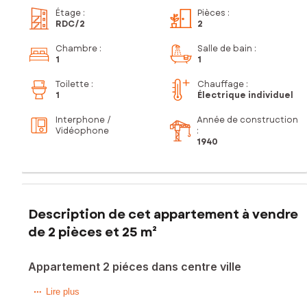
Étage
:
Pièces
:
RDC
/2
2
Chambre
:
Salle de bain
:
1
1
Toilette
:
Chauffage :
1
Électrique individuel
Interphone /
Année de construction
Vidéophone
:
1940
Description de cet appartement à vendre
de 2 pièces et 25 m²
Appartement 2 piéces dans centre ville
Jean-Paul De Azevedo vous présente en exclusivité, cet
Lire plus
appartement lumineux et calme de 25m2, situé au rez-de-