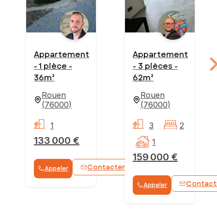
Appartement
Appartement
- 1 pièce -
- 3 pièces -
36m²
62m²
Rouen
Rouen
(
76000
)
(
76000
)
1
3
2
133 000 €
1
159 000 €
Contacter
Appeler
WhatsApp
Contact
Appeler