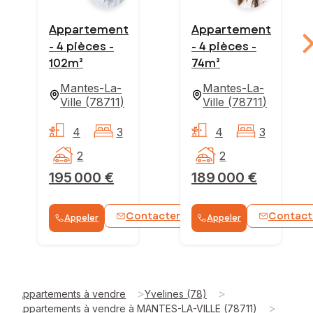
Appartement
Appartement
- 4 pièces -
- 4 pièces -
102m²
74m²
Mantes-La-
Mantes-La-
Ville
(
78711
)
Ville
(
78711
)
4
3
4
3
2
2
195 000 €
189 000 €
Contacter
Contact
Appeler
Appeler
WhatsApp
>
>
Appartements à vendre
Yvelines (78)
>
Appartements à vendre à MANTES-LA-VILLE (78711)