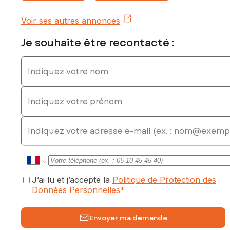
commercial immatriculé au RSAC de VERSAILLES sous le
numéro 811703743
Voir ses autres annonces
Je souhaite être recontacté :
Indiquez votre nom
Indiquez votre prénom
E-mail
J’ai lu et j’accepte la
Politique de Protection des
Données Personnelles
*
Envoyer ma demande