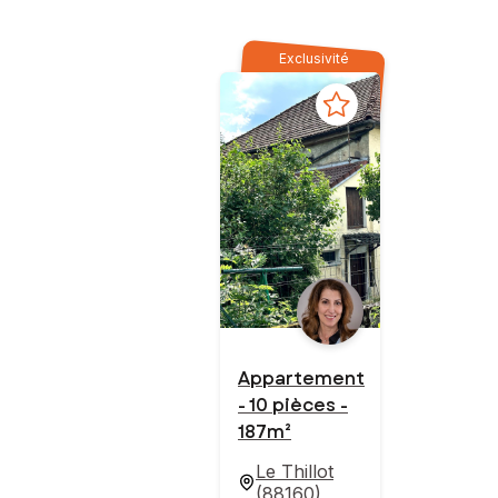
Exclusivité
Appartement
- 10 pièces -
187m²
Le Thillot
(
88160
)