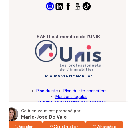
SAFTI est membre de l’UNIS
Mieux vivre l’immobilier
Plan du site
·
Plan du site conseillers
·
Mentions légales
·
Politique de protection des données
·
Barème d'honoraires
·
Paramétrer mes cookies
Ce bien vous est proposé par :
Marie-José Do Vale
© SAFTI 2026. Tous droits réservés.
Contacter
Appeler
WhatsApp