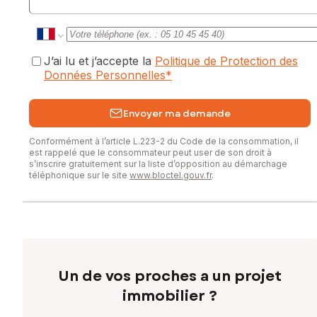
commercial immatriculé au RSAC de FORT-DE-FRANCE sous
le numéro 991763996
J’ai lu et j’accepte la
Politique de Protection des
Données Personnelles
*
Envoyer ma demande
Conformément à l’article L.223-2 du Code de la consommation, il
est rappelé que le consommateur peut user de son droit à
s’inscrire gratuitement sur la liste d’opposition au démarchage
téléphonique sur le site
www.bloctel.gouv.fr
.
Un de vos proches a un projet
immobilier ?