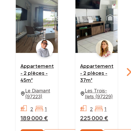
Appartement
Appartement
- 2 pièces -
- 2 pièces -
45m²
37m²
Le Diamant
Les Trois-
(
97223
)
Ilets
(
97229
)
2
1
2
1
189 000 €
225 000 €