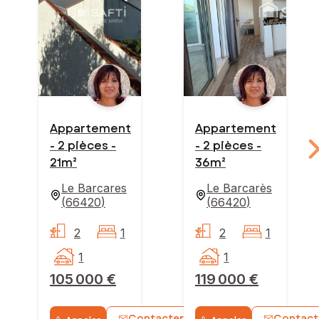
Appartement
Appartement
- 2 pièces -
- 2 pièces -
21m²
36m²
Le Barcares
Le Barcarès
(
66420
)
(
66420
)
2
1
2
1
1
1
105 000 €
119 000 €
Contacter
Contact