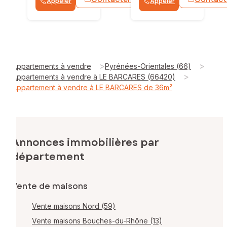
Appeler
Appeler
WhatsApp
>
>
Appartements à vendre
Pyrénées-Orientales (66)
>
Appartements à vendre à LE BARCARES (66420)
Appartement à vendre à LE BARCARES de 36m²
Annonces immobilières par
département
Vente de maisons
Vente maisons Nord (59)
Vente maisons Bouches-du-Rhône (13)