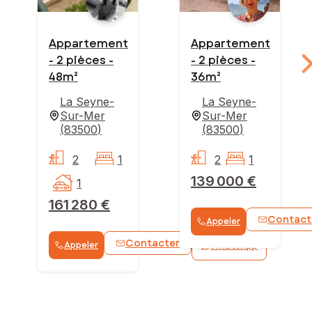
Appartement
Appartement
- 2 pièces -
- 2 pièces -
48m²
36m²
La Seyne-
La Seyne-
Sur-Mer
Sur-Mer
(
83500
)
(
83500
)
2
1
2
1
139 000 €
1
161 280 €
Contact
Appeler
Contacter
Appeler
WhatsApp