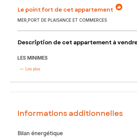
Le point fort de cet appartement
MER,PORT DE PLAISANCE ET COMMERCES
Description de cet appartement à vendre 
LES MINIMES
Studio, bon état, comprenant: Entrée, kitchenette ouverte 
Lire plus
Le bien comprend 1 lot, et il est situé dans une copropriét
l'objet d'une procédure citée à l'article L. 721-1 du code de 
Les informations sur les risques auxquels ce bien est expo
Informations additionnelles
Prix de vente : 169 000 €
Honoraires charge vendeur
Contactez votre conseiller SAFTI : Frédéric PERROT, Tél. :
Bilan énergétique
992783878