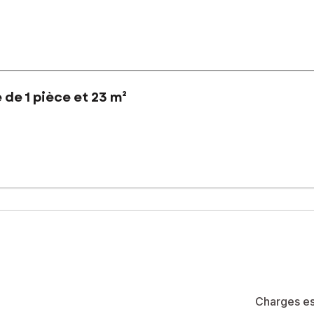
de 1 pièce et 23 m²
sur séjour avec balcon. Vue dégagée sur jardin et mer.
é de 118 lots (les charges courantes annuelles moyennes de coproprié
la construction et de l'habitation).
sé sont disponibles sur le site Géorisques : www.georisques.gouv.fr
 0685009343, E-mail : frederic.perrot@safti.fr - EI - Agent commerc
Charges es