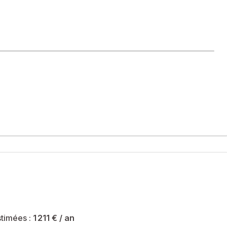
té sont de 1211 € et le syndicat des copropriétaires ne fait pas
ial immatriculé au RSAC de La Rochelle sous le numéro
timées :
1 211 €
/ an