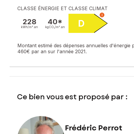
CLASSE ÉNERGIE ET CLASSE CLIMAT
i
228
40*
D
kWh/m².
an
kgCO₂/m².
an
Montant estimé des dépenses annuelles d'énergie 
460€ par an sur l'année 2021.
Ce bien vous est proposé par :
Frédéric Perrot